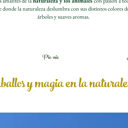
s amantes de la
naturaleza y los animales
con pasión a tod
donde la naturaleza deslumbra con sus distintos colores de l
árboles y suaves aromas.
Pic-nic
ballos y magia en la natural