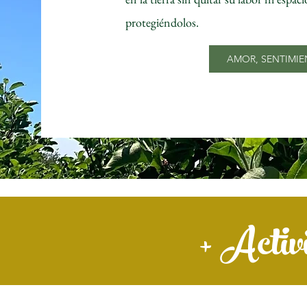
protegiéndolos.
AMOR, SENTIMI
+ Activ