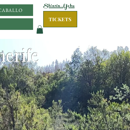
Shinrin-Yoku
 CABALLO
TICKETS
nerife