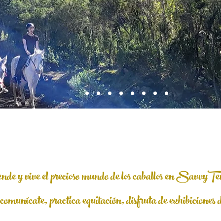
de y vive el precioso mundo de los caballos en SavvyTe
comunícate, practica equitación, disfruta de exhibiciones d