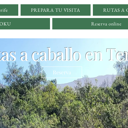
rife
PREPARA TU VISITA
RUTAS A
YOKU
Reserva online
as a caballo en Te
Reserva