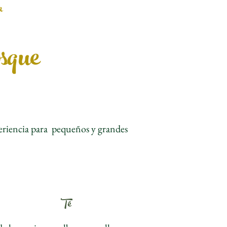
a
osque
eriencia para pequeños y grandes
Té