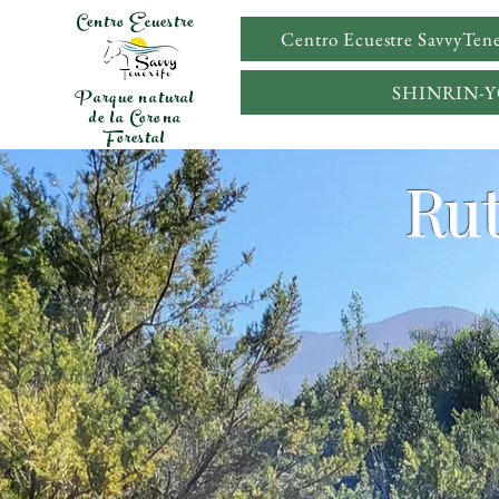
Centro Ecuestre
Centro Ecuestre SavvyTene
SHINRIN-
Parque natural
de la Corona
Forestal
Rut