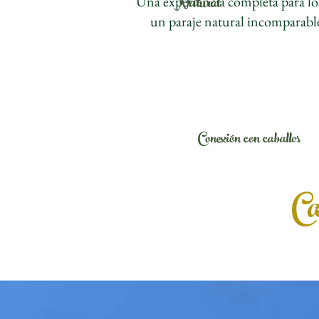
Natural
Una experiencia completa para lo
un paraje natural incomparable 
Conexión con caballos
Ca