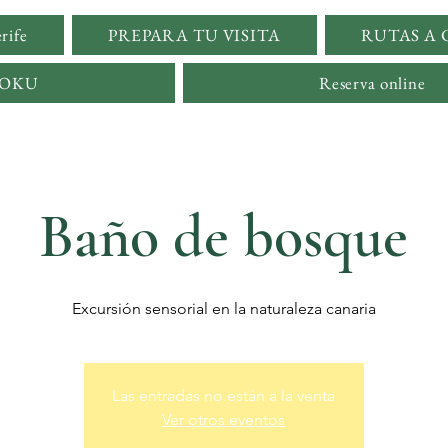
rife
PREPARA TU VISITA
RUTAS A
YOKU
Reserva online
Baño de bosque
Excursión sensorial en la naturaleza canaria
Las entradas no están a la venta
Ver otros eventos