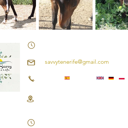
C.E.SAVVYTENERIFE HORARIO:
Siempre con reserva:
savvytenerife@gmail.com
Alicia Paul
+34 667 433 474
Carretera Cañadas del Teide,
38310 Aguamansa, Tenerife
SHINRIN-YOKU HORARIO:
Miércoles y domingo