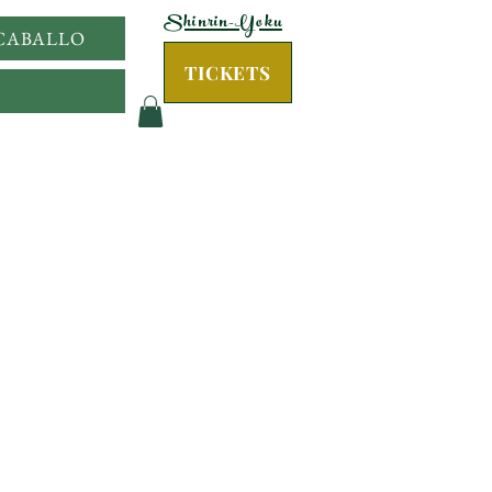
Shinrin-Yoku
 CABALLO
TICKETS