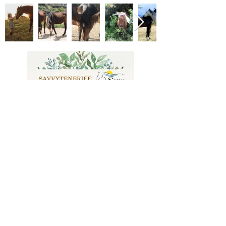
C.E.SAVVYTENERIFE HORARIO:
Siempre con reserva:
savvytenerife@gmail.com
Alicia Paul
+34 667 433 474
Carretera Cañadas del Teide,