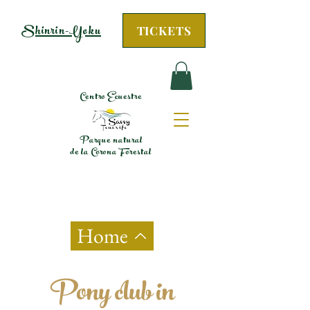
Shinrin-Yoku
TICKETS
Centro Ecuestre
Parque natural
de la Corona Forestal
Home
Pony club in