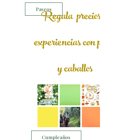
Paseos
Regala preciosas
experiencias con ponis
y caballos
Cumpleaños